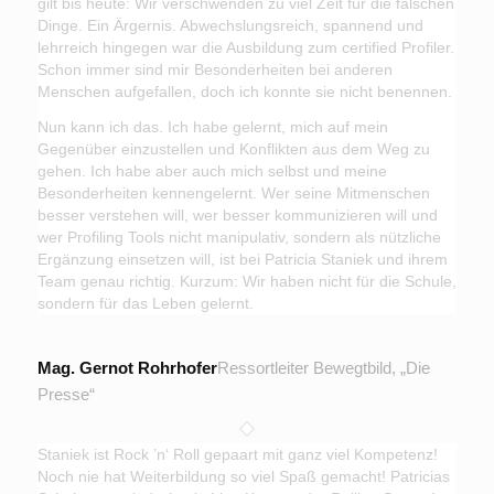
gilt bis heute: Wir verschwenden zu viel Zeit für die falschen
Dinge. Ein Ärgernis. Abwechslungsreich, spannend und
lehrreich hingegen war die Ausbildung zum certified Profiler.
Schon immer sind mir Besonderheiten bei anderen
Menschen aufgefallen, doch ich konnte sie nicht benennen.
Nun kann ich das. Ich habe gelernt, mich auf mein
Gegenüber einzustellen und Konflikten aus dem Weg zu
gehen. Ich habe aber auch mich selbst und meine
Besonderheiten kennengelernt. Wer seine Mitmenschen
besser verstehen will, wer besser kommunizieren will und
wer Profiling Tools nicht manipulativ, sondern als nützliche
Ergänzung einsetzen will, ist bei Patricia Staniek und ihrem
Team genau richtig. Kurzum: Wir haben nicht für die Schule,
sondern für das Leben gelernt.
Mag. Gernot Rohrhofer
Ressortleiter Bewegtbild, „Die
Presse“
Staniek ist Rock ’n‘ Roll gepaart mit ganz viel Kompetenz!
Noch nie hat Weiterbildung so viel Spaß gemacht! Patricias