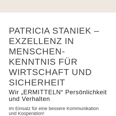
Ressortleiter Bewegtbild, „Die
Presse“
CERTIFIED PROFILER
PATRICIA STANIEK –
Ausbildung
EXZELLENZ IN
MENSCHEN­
KENNTNIS FÜR
WIRTSCHAFT UND
SICHERHEIT
Wir „ERMITTELN“ Persönlichkeit
und Verhalten
Im Einsatz für eine bessere Kommunikation
und Kooperation!