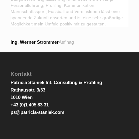
Personalführung, Profiling, Kommunikation,
Mannschaftssport, Fussball und Vereinsleben lässt eine
spannende Zukunft erwarten und ist eine sehr großartige
Möglichkeit mein Umfeld positiv mit zu gestalten.
Ing. Werner Strommer
Asfinag
Kontakt
Patricia Staniek Int. Consulting & Profiling
Rathausstr. 3/33
1010 Wien
+43 (0)1 405 83 31
ps@patricia-staniek.com