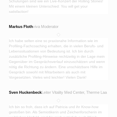
Schulungen sind wie ein Live-Konzert der Rolling Stones!
Mit einem kleinen Unterschied: You will get your
satisfaction!
Markus Floth
viva Moderator
Ich habe selten eine so praxisnahe Information wie im
Profiling-Fachcoaching erhalten, die in vielen Berufs- und
Lebenssituationen von Bedeutung ist. Ich bin durch
zusätzliche Profiling-Hinweise rechtzeitig in der Lage mein
Gegenüber im Gesprächsverlauf einzuschätzen und wenn
nötig die Richtung zu ändern. Eine unschätzbare Hilfe im
Gespräch sowohl mit Mitarbeitern als auch mit
Vorgesetzten. Vieles wird leichter! Vielen Dank!
Sven Huckenbeck
Leiter Vitality Med Center, Therme Laa
Ich bin so froh, dass ich auf Patricia und ihr Know-how
gestoßen bin. Als Semiotikerin und Zeichenforscherin im