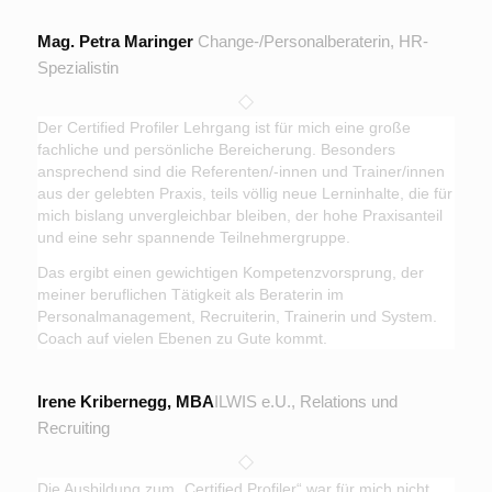
Mag. Petra Maringer
Change-/Personalberaterin, HR-
Spezialistin
Der Certified Profiler Lehrgang ist für mich eine große
fachliche und persönliche Bereicherung. Besonders
ansprechend sind die Referenten/-innen und Trainer/innen
aus der gelebten Praxis, teils völlig neue Lerninhalte, die für
mich bislang unvergleichbar bleiben, der hohe Praxisanteil
und eine sehr spannende Teilnehmergruppe.
Das ergibt einen gewichtigen Kompetenzvorsprung, der
meiner beruflichen Tätigkeit als Beraterin im
Personalmanagement, Recruiterin, Trainerin und System.
Coach auf vielen Ebenen zu Gute kommt.
Irene Kribernegg, MBA
ILWIS e.U., Relations und
Recruiting
Die Ausbildung zum „Certified Profiler“ war für mich nicht