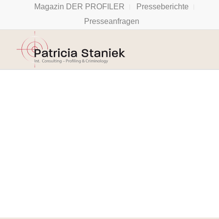
Magazin DER PROFILER
Presseberichte
Presseanfragen
Abwechslungsreich,
spannend und
lehrreich
Wer seine Mitmenschen
besser verstehen will, wer
besser kommunizieren
will und wer Profiling
Tools nicht manipulativ,
sondern als nützliche
Ergänzung einsetzen will,
ist bei Patricia Staniek
und ihrem Team genau
richtig
Mag. Gernot Rohrhofer,