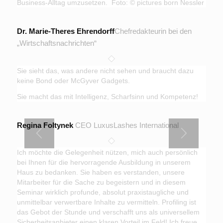
Business-Alltag umzusetzen. Foto: © pictures born Nessler
Dr. Marie-Theres Ehrendorff
Chefredakteurin bei den
„Wirtschaftsnachrichten“
Sie sieht das, was andere nicht sehen und braucht dazu
keine Bond oder McGyver Gadgets.
Sie macht das mit Intelligenz, Scharfsinn und Kompetenz!
Regina Foltynek
CEO LuxusLashes International
Ich möchte die Gelegenheit nützen, mich auch persönlich
bei Ihnen für die hervorragende Ausbildung in unserem
Haus zu bedanken. Sie haben es verstanden, unsere
Mitarbeiter für die Sache zu begeistern und in diesem
Seminar wirklich profunde, absolut praxistaugliche und
unmittelbar verwertbare Inhalte zu vermitteln. Profiling ist
das Gebot der Stunde und verschafft uns als universellem
Sicherheitsanbieter einen klaren Vorteil im Feld! Ich freue