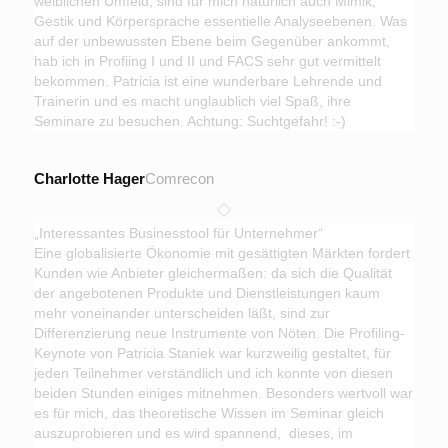
weiblichen Umfeld, sind für mich natürlich auch Mimik,
Gestik und Körpersprache essentielle Analyseebenen. Was
auf der unbewussten Ebene beim Gegenüber ankommt,
hab ich in Profiing I und II und FACS sehr gut vermittelt
bekommen. Patricia ist eine wunderbare Lehrende und
Trainerin und es macht unglaublich viel Spaß, ihre
Seminare zu besuchen. Achtung: Suchtgefahr! :-)
Charlotte Hager
Comrecon
„Interessantes Businesstool für Unternehmer“
Eine globalisierte Ökonomie mit gesättigten Märkten fordert
Kunden wie Anbieter gleichermaßen: da sich die Qualität
der angebotenen Produkte und Dienstleistungen kaum
mehr voneinander unterscheiden läßt, sind zur
Differenzierung neue Instrumente von Nöten. Die Profiling-
Keynote von Patricia Staniek war kurzweilig gestaltet, für
jeden Teilnehmer verständlich und ich konnte von diesen
beiden Stunden einiges mitnehmen. Besonders wertvoll war
es für mich, das theoretische Wissen im Seminar gleich
auszuprobieren und es wird spannend, dieses, im