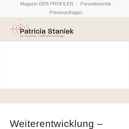
Magazin DER PROFILER
Presseberichte
Presseanfragen
Coaching-
Profi
Patricia
Staniek:
Unkonventionell,
klar und immer
den Fokus auf
die Lösung
gerichtet.
Weiterentwicklung –