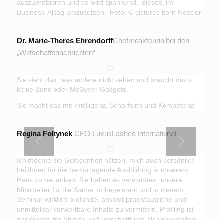
auszuprobieren und es wird spannend, dieses, im
Business-Alltag umzusetzen. Foto: © pictures born Nessler
Dr. Marie-Theres Ehrendorff
Chefredakteurin bei den
„Wirtschaftsnachrichten“
Sie sieht das, was andere nicht sehen und braucht dazu
keine Bond oder McGyver Gadgets.
Sie macht das mit Intelligenz, Scharfsinn und Kompetenz!
Regina Foltynek
CEO LuxusLashes International
Ich möchte die Gelegenheit nützen, mich auch persönlich
bei Ihnen für die hervorragende Ausbildung in unserem
Haus zu bedanken. Sie haben es verstanden, unsere
Mitarbeiter für die Sache zu begeistern und in diesem
Seminar wirklich profunde, absolut praxistaugliche und
unmittelbar verwertbare Inhalte zu vermitteln. Profiling ist
das Gebot der Stunde und verschafft uns als universellem