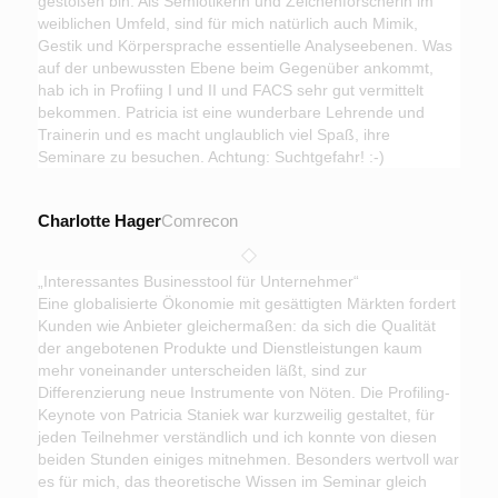
gestoßen bin. Als Semiotikerin und Zeichenforscherin im
weiblichen Umfeld, sind für mich natürlich auch Mimik,
Gestik und Körpersprache essentielle Analyseebenen. Was
auf der unbewussten Ebene beim Gegenüber ankommt,
hab ich in Profiing I und II und FACS sehr gut vermittelt
bekommen. Patricia ist eine wunderbare Lehrende und
Trainerin und es macht unglaublich viel Spaß, ihre
Seminare zu besuchen. Achtung: Suchtgefahr! :-)
Charlotte Hager
Comrecon
„Interessantes Businesstool für Unternehmer“
Eine globalisierte Ökonomie mit gesättigten Märkten fordert
Kunden wie Anbieter gleichermaßen: da sich die Qualität
der angebotenen Produkte und Dienstleistungen kaum
mehr voneinander unterscheiden läßt, sind zur
Differenzierung neue Instrumente von Nöten. Die Profiling-
Keynote von Patricia Staniek war kurzweilig gestaltet, für
jeden Teilnehmer verständlich und ich konnte von diesen
beiden Stunden einiges mitnehmen. Besonders wertvoll war
es für mich, das theoretische Wissen im Seminar gleich