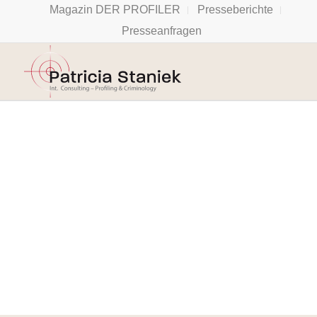
Magazin DER PROFILER
Presseberichte
Presseanfragen
Abwechslungsreich,
spannend und
lehrreich
Wer seine Mitmenschen
besser verstehen will, wer
besser kommunizieren
will und wer Profiling
Tools nicht manipulativ,
sondern als nützliche
Ergänzung einsetzen will,
ist bei Patricia Staniek
und ihrem Team genau
richtig
Mag. Gernot Rohrhofer,