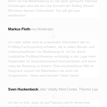
Noch nie hat Weiterbildung so viel Spaß gemacht! Patricias
Schulungen sind wie ein Live-Konzert der Rolling Stones!
Mit einem kleinen Unterschied: You will get your
satisfaction!
Markus Floth
viva Moderator
Ich habe selten eine so praxisnahe Information wie im
Profiling-Fachcoaching erhalten, die in vielen Berufs- und
Lebenssituationen von Bedeutung ist. Ich bin durch
zusätzliche Profiling-Hinweise rechtzeitig in der Lage mein
Gegenüber im Gesprächsverlauf einzuschätzen und wenn
nötig die Richtung zu ändern. Eine unschätzbare Hilfe im
Gespräch sowohl mit Mitarbeitern als auch mit
Vorgesetzten. Vieles wird leichter! Vielen Dank!
Sven Huckenbeck
Leiter Vitality Med Center, Therme Laa
Ich bin so froh, dass ich auf Patricia und ihr Know-how