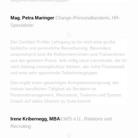
Mag. Petra Maringer
Change-/Personalberaterin, HR-
Spezialistin
Der Certified Profiler Lehrgang ist für mich eine große
fachliche und persönliche Bereicherung. Besonders
ansprechend sind die Referenten/-innen und Trainer/innen
aus der gelebten Praxis, teils völlig neue Lerninhalte, die für
mich bislang unvergleichbar bleiben, der hohe Praxisanteil
und eine sehr spannende Teilnehmergruppe.
Das ergibt einen gewichtigen Kompetenzvorsprung, der
meiner beruflichen Tätigkeit als Beraterin im
Personalmanagement, Recruiterin, Trainerin und System.
Coach auf vielen Ebenen zu Gute kommt.
Irene Kribernegg, MBA
ILWIS e.U., Relations und
Recruiting