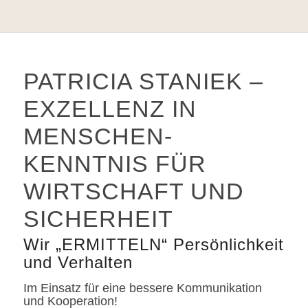
Ressortleiter Bewegtbild, „Die
Presse“
CERTIFIED PROFILER
PATRICIA STANIEK –
Ausbildung
EXZELLENZ IN
MENSCHEN­
KENNTNIS FÜR
WIRTSCHAFT UND
SICHERHEIT
Wir „ERMITTELN“ Persönlichkeit
und Verhalten
Im Einsatz für eine bessere Kommunikation
und Kooperation!