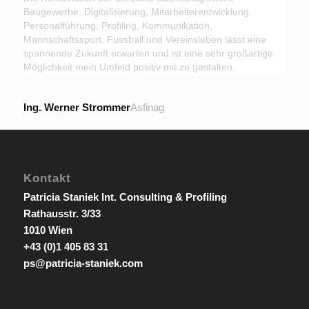
Baugewerbe, Digitalisierung, Mitarbeiterentwicklung,
Personalführung, Profiling, Kommunikation,
Mannschaftssport, Fussball und Vereinsleben lässt eine
spannende Zukunft erwarten und ist eine sehr großartige
Möglichkeit mein Umfeld positiv mit zu gestalten.
Ing. Werner Strommer
Asfinag
Kontakt
Patricia Staniek Int. Consulting & Profiling
Rathausstr. 3/33
1010 Wien
+43 (0)1 405 83 31
ps@patricia-staniek.com